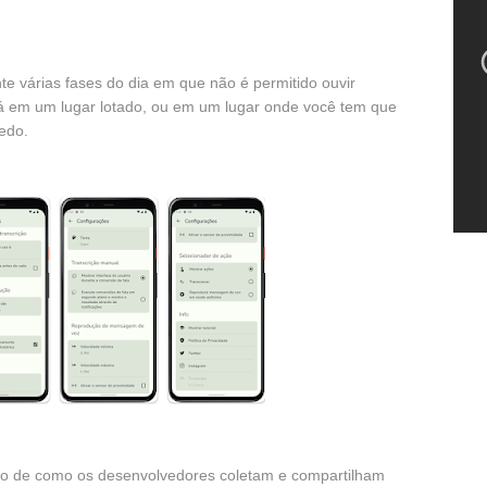
e várias fases do dia em que não é permitido ouvir
 em um lugar lotado, ou em um lugar onde você tem que
edo.
o de como os desenvolvedores coletam e compartilham