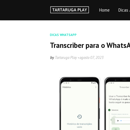
Home
Dicas 
DICAS WHATSAPP
Transcriber para o What
by
Tartaruga Play
-
agosto 07, 2023