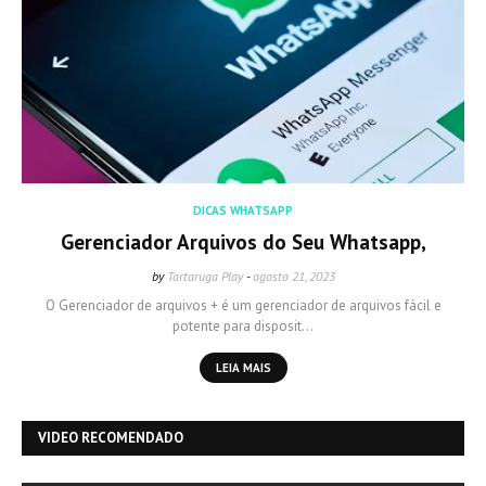
DICAS WHATSAPP
Gerenciador Arquivos do Seu Whatsapp,
by
Tartaruga Play
-
agosto 21, 2023
O Gerenciador de arquivos + é um gerenciador de arquivos fácil e
potente para disposit…
LEIA MAIS
VIDEO RECOMENDADO