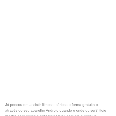
Já pensou em assistir filmes e séries de forma gratuita e
através do seu aparelho Android quando e onde quiser? Hoje
mostro para vocês o aplicativo Halo!, com ele é possível